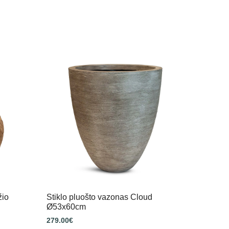
žio
Stiklo pluošto vazonas Cloud
Ø53x60cm
279.00
€