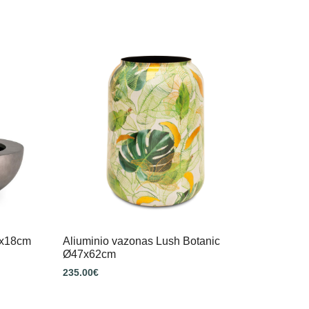
5x18cm
Aliuminio vazonas Lush Botanic
Ø47x62cm
235.00
€