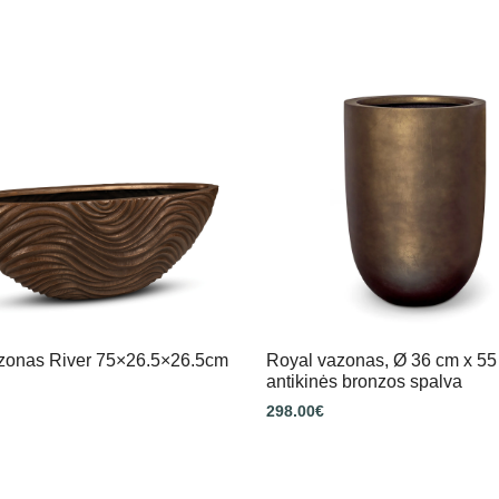
azonas River 75×26.5×26.5cm
Royal vazonas, Ø 36 cm x 55
antikinės bronzos spalva
298.00
€