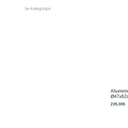
be-kategorijos
Aliumin
Ø47x62
235.00
€