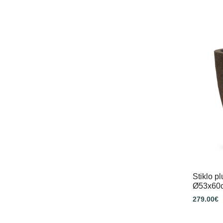
Stiklo p
Ø53x60c
279.00
€