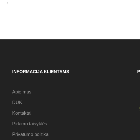
→
INFORMACIJA KLIENTAMS
P
Apie mus
DUK
Kontaktai
Pirkimo taisyklės
Privatumo politika