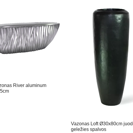
azonas River aluminum
25cm
Vazonas Loft Ø30x80cm juod
geležies spalvos