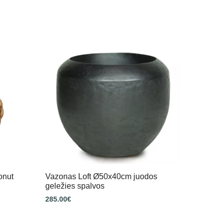
onut
Vazonas Loft Ø50x40cm juodos
geležies spalvos
285.00
€