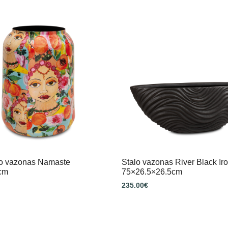
io vazonas Namaste
Stalo vazonas River Black Ir
cm
75×26.5×26.5cm
235.00
€