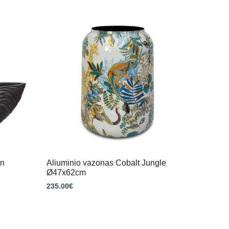
on
Aliuminio vazonas Cobalt Jungle
Ø47x62cm
235.00
€