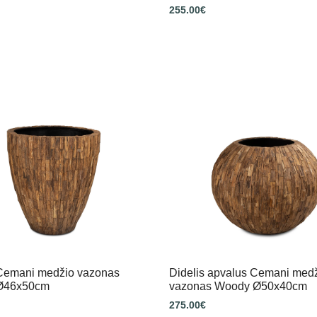
255.00
€
 Cemani medžio vazonas
Didelis apvalus Cemani med
Ø46x50cm
vazonas Woody Ø50x40cm
275.00
€