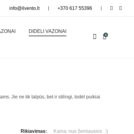
info@ilvento.lt
+370 617 55396
AZONAI
DIDELI VAZONAI
0
 Jie ne tik talpūs, bet ir stilingi, todėl puikiai
Rikiavimas:
Kaina: nuo žemiausios