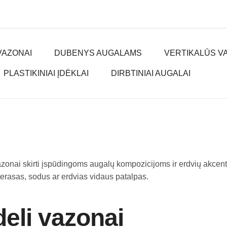
VAZONAI
DUBENYS AUGALAMS
VERTIKALŪS V
PLASTIKINIAI ĮDĖKLAI
DIRBTINIAI AUGALAI
zonai skirti įspūdingoms augalų kompozicijoms ir erdvių akcentams.
terasas, sodus ar erdvias vidaus patalpas.
deli vazonai