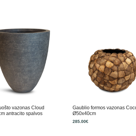
luošto vazonas Cloud
Gaublio formos vazonas Coc
m antracito spalvos
Ø50x40cm
285.00
€