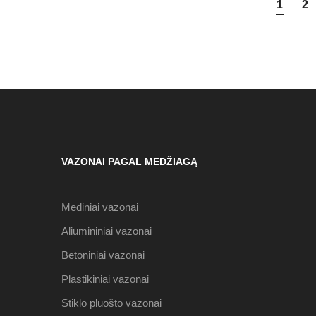
1
2
VAZONAI PAGAL MEDŽIAGĄ
Mediniai vazonai
Aliumininiai vazonai
Betoniniai vazonai
Plastikiniai vazonai
Stiklo pluošto vazonai