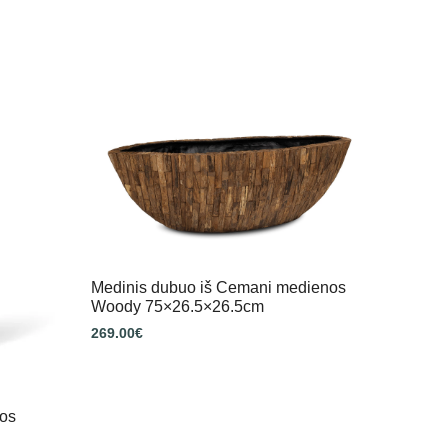
Medinis dubuo iš Cemani medienos
Woody 75×26.5×26.5cm
269.00
€
os