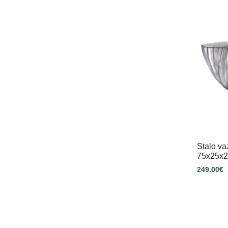
Stalo v
75x25x
249.00
€